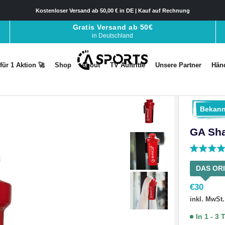
Kostenloser Versand ab 50,00 € in DE | Kauf auf Rechnung
Gratis Versand ab 50€
in Deutschland
 für 1 Aktion 🚀
Shop
About
TV Auftritte
Unsere Partner
Händ
 für 1 Aktion 🚀
Shop
About
TV Auftritte
Unsere Partner
Händ
Bekann
GA Sha
DAS ORI
€
30
inkl. MwSt.
In 1 - 3