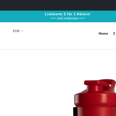
Skip
to
Limitierte 2 für 1 Aktion!
content
>>> Jetzt entdecken <<<
Home
2
Home
2